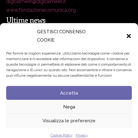
digitalmeet@digitalmeet.it
www.fondazionecomunica.org
Ultime news
GESTISCI CONSENSO
COOKIE
secsolutionforum 2026: è Bologna la nuova capitale
italiana della security
27 Luglio 2026
Per fornire le migliori esperienze, utilizziamo tecnologie come i cookie per
memorizzare e/o accedere alle informazioni del dispositivo. Il consenso a
Padre Benanti: «Intelligenza artificiale? Contro i nuovi
queste tecnologie ci permetterà di elaborare dati come il comportamento di
navigazione o ID unici su questo sito. Non acconsentire o ritirare il consenso
algoritmi del potere serve una governance condivisa»
può influire negativamente su alcune caratteristiche e funzioni.
21 Luglio 2026
Accetta
Edvance – Digital Education Hub Higher Education
15
Giugno 2026
Nega
Visualizza le preferenze
© 2024 Fondazione Comunica – All rights reserved
Cookie Policy
Privacy
Privacy