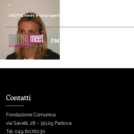
DIGITALmeet è un progetto promosso da Fondazione Comunica
DM
Programma
P
Contatti
Fondazione Comunica
via Savelli, 28 - 35129 Padova
Tel. 049 8076030