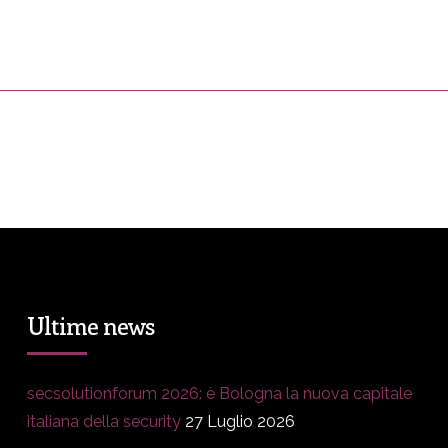
ress&Media
DM Story
Blog
Prop
Ultime news
secsolutionforum 2026: è Bologna la nuova capitale
italiana della security
27 Luglio 2026