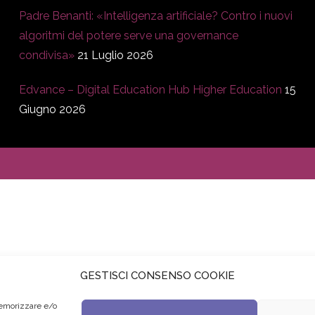
Padre Benanti: «Intelligenza artificiale? Contro i nuovi
algoritmi del potere serve una governance
condivisa»
21 Luglio 2026
Edvance – Digital Education Hub Higher Education
15
Giugno 2026
GESTISCI CONSENSO COOKIE
memorizzare e/o