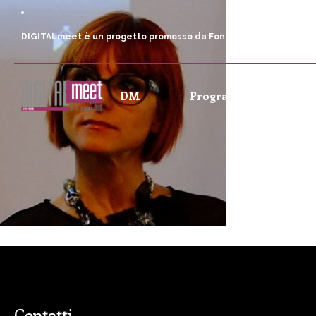
DIGITALmeet è un progetto promosso da Fondazione Comunica
DM
Programma
P
Contatti