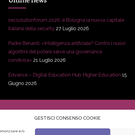
secsolutionforum 2026: è Bologna la nuova capitale
italiana della security
27 Luglio 2026
Padre Benanti: «Intelligenza artificiale? Contro i nuovi
algoritmi del potere serve una governance
condivisa»
21 Luglio 2026
Edvance – Digital Education Hub Higher Education
15
Giugno 2026
GESTISCI CONSENSO COOKIE
memorizzare e/o