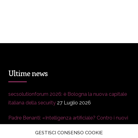
Ultime news
secsolutionforum 2026: è Bologna la nuova capitale
italiana della security
27 Luglio 2026
Padre Benanti: «Intelligenza artificiale? Contro i nuovi
algoritmi del potere serve una governance
GESTISCI CONSENSO COOKIE
condivisa»
21 Luglio 2026