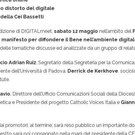
o distorto del digitale
della Cei Bassetti
 edizione di DIGITALmeet,
sabato 12 maggio
nell’ambito del
F
n manifesto per diffondere il Bene nell’ambiente digital
lle tematiche discusse ed analizzate da un gruppo di relato
cio Adrian Ruiz
, Segretario della Segreteria per la Comunic
cente dell’Università di Padova,
Derrick de Kerkhove
, socio
tute.
avio
, Direttore dell’Ufficio Comunicazioni Sociali della Dioc
letica e Presidente del progetto Catholic Voices Italia e
Gianni
ti dai promotori, al termine, sarà reso pubblico un importante d
ifestto sarà poi consegnato nella mani del presidente della CE