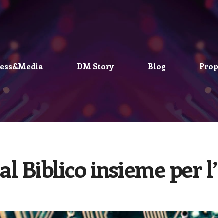
ress&Media
DM Story
Blog
Prop
 Biblico insieme per l’