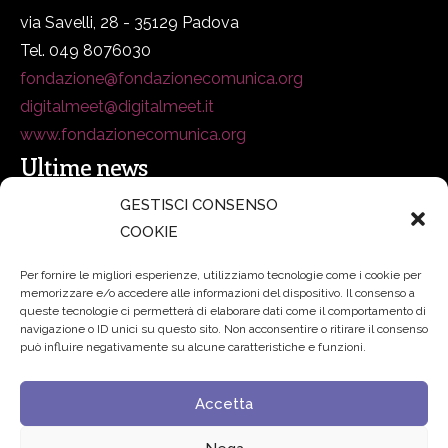
via Savelli, 28 - 35129 Padova
Tel. 049 8076030
fondazione@fondazionecomunica.org
digitalmeet@digitalmeet.it
www.fondazionecomunica.org
Ultime news
GESTISCI CONSENSO
COOKIE
secsolutionforum 2026: è Bologna la nuova capitale
italiana della security
27 Luglio 2026
Per fornire le migliori esperienze, utilizziamo tecnologie come i cookie per
memorizzare e/o accedere alle informazioni del dispositivo. Il consenso a
Padre Benanti: «Intelligenza artificiale? Contro i nuovi
queste tecnologie ci permetterà di elaborare dati come il comportamento di
navigazione o ID unici su questo sito. Non acconsentire o ritirare il consenso
algoritmi del potere serve una governance condivisa»
può influire negativamente su alcune caratteristiche e funzioni.
21 Luglio 2026
Accetta
Edvance – Digital Education Hub Higher Education
15
Giugno 2026