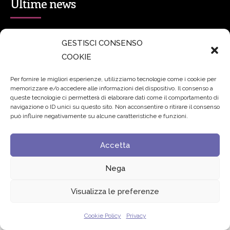
Ultime news
secsolutionforum 2026: è Bologna la nuova capitale
GESTISCI CONSENSO
italiana della security
27 Luglio 2026
COOKIE
Padre Benanti: «Intelligenza artificiale? Contro i nuovi
Per fornire le migliori esperienze, utilizziamo tecnologie come i cookie per
memorizzare e/o accedere alle informazioni del dispositivo. Il consenso a
algoritmi del potere serve una governance condivisa»
queste tecnologie ci permetterà di elaborare dati come il comportamento di
21 Luglio 2026
navigazione o ID unici su questo sito. Non acconsentire o ritirare il consenso
può influire negativamente su alcune caratteristiche e funzioni.
Edvance – Digital Education Hub Higher Education
15
Accetta
Giugno 2026
Nega
© 2024 Fondazione Comunica – All rights reserved
Visualizza le preferenze
Privacy
Cookie Policy
Privacy