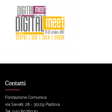
Contatti
Fondazione Comunica
via Savelli, 28 - 35129 Padova
Tel. 049 8076030