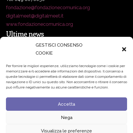
fondazione@fondazionecomunica.org
digitalmeet@digitalmeet.it
www.fondazionecomunica.org
Ultime news
GESTISCI CONSENSO
COOKIE
secsolutionforum 2026: è Bologna la nuova capitale
italiana della security
27 Luglio 2026
Per fornire le migliori esperienze, utilizziamo tecnologie come i cookie per
memorizzare e/o accedere alle informazioni del dispositivo. Il consenso a
Padre Benanti: «Intelligenza artificiale? Contro i nuovi
queste tecnologie ci permetterà di elaborare dati come il comportamento di
navigazione o ID unici su questo sito. Non acconsentire o ritirare il consenso
algoritmi del potere serve una governance condivisa»
può influire negativamente su alcune caratteristiche e funzioni.
21 Luglio 2026
Accetta
Edvance – Digital Education Hub Higher Education
15
Giugno 2026
Nega
Visualizza le preferenze