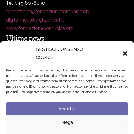
Tel. 049 8076030
fondazione@fondazionecomunica.org
digitalmeet@digitalmeet.it
www.fondazionecomunica.org
Ultime news
GESTISCI CONSENSO
COOKIE
secsolutionforum 2026: è Bologna la nuova capitale
italiana della security
27 Luglio 2026
Per fornire le migliori esperienze, utilizziamo tecnologie come i cookie per
memorizzare e/o accedere alle informazioni del dispositivo. Il consenso a
Padre Benanti: «Intelligenza artificiale? Contro i nuovi
queste tecnologie ci permetterà di elaborare dati come il comportamento di
navigazione o ID unici su questo sito. Non acconsentire o ritirare il consenso
algoritmi del potere serve una governance condivisa»
può influire negativamente su alcune caratteristiche e funzioni.
21 Luglio 2026
Accetta
Edvance – Digital Education Hub Higher Education
15
Giugno 2026
Nega