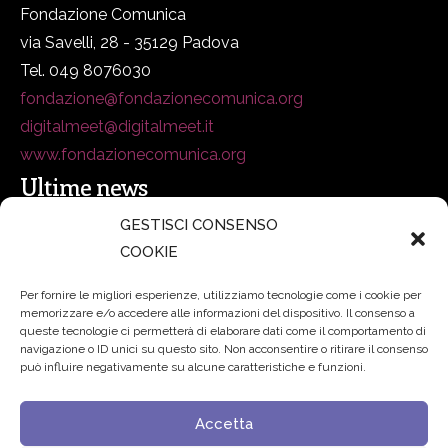
Fondazione Comunica
via Savelli, 28 - 35129 Padova
Tel. 049 8076030
fondazione@fondazionecomunica.org
digitalmeet@digitalmeet.it
www.fondazionecomunica.org
Ultime news
GESTISCI CONSENSO
COOKIE
secsolutionforum 2026: è Bologna la nuova capitale
italiana della security
27 Luglio 2026
Per fornire le migliori esperienze, utilizziamo tecnologie come i cookie per
memorizzare e/o accedere alle informazioni del dispositivo. Il consenso a
Padre Benanti: «Intelligenza artificiale? Contro i nuovi
queste tecnologie ci permetterà di elaborare dati come il comportamento di
navigazione o ID unici su questo sito. Non acconsentire o ritirare il consenso
algoritmi del potere serve una governance condivisa»
può influire negativamente su alcune caratteristiche e funzioni.
21 Luglio 2026
Accetta
Edvance – Digital Education Hub Higher Education
15