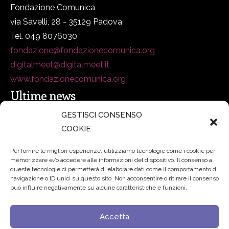
Fondazione Comunica
via Savelli, 28 - 35129 Padova
Tel. 049 8076030
fondazione@fondazionecomunica.org
digitalmeet@digitalmeet.it
www.fondazionecomunica.org
Ultime news
GESTISCI CONSENSO
COOKIE
secsolutionforum 2026: è Bologna la nuova capitale
italiana della security
27 Luglio 2026
Per fornire le migliori esperienze, utilizziamo tecnologie come i cookie per
memorizzare e/o accedere alle informazioni del dispositivo. Il consenso a
Padre Benanti: «Intelligenza artificiale? Contro i nuovi
queste tecnologie ci permetterà di elaborare dati come il comportamento di
navigazione o ID unici su questo sito. Non acconsentire o ritirare il consenso
algoritmi del potere serve una governance condivisa»
può influire negativamente su alcune caratteristiche e funzioni.
21 Luglio 2026
Accetta
Edvance – Digital Education Hub Higher Education
15