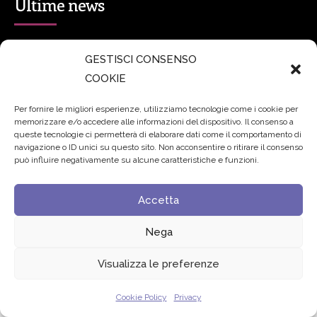
Ultime news
secsolutionforum 2026: è Bologna la nuova capitale
GESTISCI CONSENSO
italiana della security
27 Luglio 2026
COOKIE
Padre Benanti: «Intelligenza artificiale? Contro i nuovi
Per fornire le migliori esperienze, utilizziamo tecnologie come i cookie per
memorizzare e/o accedere alle informazioni del dispositivo. Il consenso a
algoritmi del potere serve una governance condivisa»
queste tecnologie ci permetterà di elaborare dati come il comportamento di
21 Luglio 2026
navigazione o ID unici su questo sito. Non acconsentire o ritirare il consenso
può influire negativamente su alcune caratteristiche e funzioni.
Edvance – Digital Education Hub Higher Education
15
Accetta
Giugno 2026
Nega
© 2024 Fondazione Comunica – All rights reserved
Visualizza le preferenze
Privacy
Cookie Policy
Privacy