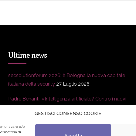
Ultime news
secsolutionforum 2026: è Bologna la nuova capitale
italiana della security
27 Luglio 2026
Padre Benanti: «Intelligenza artificiale? Contro i nuovi
algoritmi del potere serve una governance
GESTISCI CONSENSO COOKIE
condivisa»
21 Luglio 2026
memorizzare e/o
Edvance – Digital Education Hub Higher Education
15
 permetterà di
Accetta