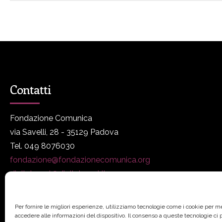
Contatti
Fondazione Comunica
via Savelli, 28 - 35129 Padova
Tel. 049 8076030
fondazione@fondazionecomunica.org
digitalmeet@digitalmeet.it
www.fondazionecomunica.org
Per fornire le migliori esperienze, utilizziamo tecnologie come i cookie per 
accedere alle informazioni del dispositivo. Il consenso a queste tecnologie ci