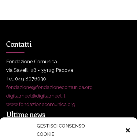
Contatti
Fondazione Comunica
via Savelli, 28 - 35129 Padova
Tel. 049 8076030
fondazione@fondazionecomunica.org
digitalmeet@digitalmeet.it
www.fondazionecomunica.org
Ultime news
GESTISCI CONSENSO
COOKIE
secsolutionforum 2026: è Bologna la nuova capitale