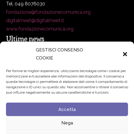
Tel. 049 8076030
fondazione@fondazionecomunica.org
digitalmeet@digitalmeet.it
www.fondazionecomunica.org
Ultime news
GESTISCI CONSENSO
COOKIE
secsolutionforum 2026: è Bologna la nuova capitale
italiana della security
27 Luglio 2026
Per fornire le migliori esperienze, utilizziamo tecnologie come i cookie per
memorizzare e/o accedere alle informazioni del dispositivo. Il consenso a
Padre Benanti: «Intelligenza artificiale? Contro i nuovi
queste tecnologie ci permetterà di elaborare dati come il comportamento di
navigazione o ID unici su questo sito. Non acconsentire o ritirare il consenso
algoritmi del potere serve una governance condivisa»
può influire negativamente su alcune caratteristiche e funzioni.
21 Luglio 2026
Accetta
Edvance – Digital Education Hub Higher Education
15
Giugno 2026
Nega