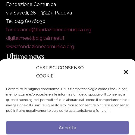
Fondazione Comunica
via Savelli, 28 - 35129 Padova
Tel. 049 8076030
fondazione@fondazionecomunica.org
digitalmeet@digitalmeet.it
www.fondazionecomunica.org
Ultime news
GESTISCI CONSENSO
COOKIE
secsolutionforum 2026: è Bologna la nuova capitale
italiana della security
27 Luglio 2026
Per fornire le migliori esperienze, utilizziamo tecnologie come i cookie per
memorizzare e/o accedere alle informazioni del dispositivo. Il consenso a
Padre Benanti: «Intelligenza artificiale? Contro i nuovi
queste tecnologie ci permetterà di elaborare dati come il comportamento di
navigazione o ID unici su questo sito. Non acconsentire o ritirare il consenso
algoritmi del potere serve una governance condivisa»
può influire negativamente su alcune caratteristiche e funzioni.
21 Luglio 2026
Accetta
Edvance – Digital Education Hub Higher Education
15