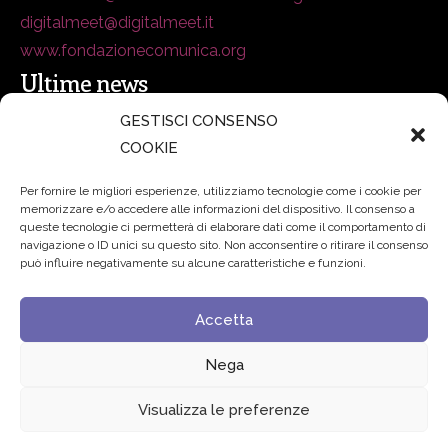
digitalmeet@digitalmeet.it
www.fondazionecomunica.org
Ultime news
GESTISCI CONSENSO
COOKIE
secsolutionforum 2026: è Bologna la nuova capitale
italiana della security
27 Luglio 2026
Per fornire le migliori esperienze, utilizziamo tecnologie come i cookie per
memorizzare e/o accedere alle informazioni del dispositivo. Il consenso a
Padre Benanti: «Intelligenza artificiale? Contro i nuovi
queste tecnologie ci permetterà di elaborare dati come il comportamento di
navigazione o ID unici su questo sito. Non acconsentire o ritirare il consenso
algoritmi del potere serve una governance condivisa»
può influire negativamente su alcune caratteristiche e funzioni.
21 Luglio 2026
Accetta
Edvance – Digital Education Hub Higher Education
15
Giugno 2026
Nega
Visualizza le preferenze
© 2024 Fondazione Comunica – All rights reserved