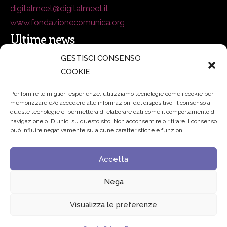
digitalmeet@digitalmeet.it
www.fondazionecomunica.org
Ultime news
GESTISCI CONSENSO
COOKIE
secsolutionforum 2026: è Bologna la nuova capitale
italiana della security
27 Luglio 2026
Per fornire le migliori esperienze, utilizziamo tecnologie come i cookie per
memorizzare e/o accedere alle informazioni del dispositivo. Il consenso a
Padre Benanti: «Intelligenza artificiale? Contro i nuovi
queste tecnologie ci permetterà di elaborare dati come il comportamento di
navigazione o ID unici su questo sito. Non acconsentire o ritirare il consenso
algoritmi del potere serve una governance condivisa»
può influire negativamente su alcune caratteristiche e funzioni.
21 Luglio 2026
Accetta
Edvance – Digital Education Hub Higher Education
15
Giugno 2026
Nega
Visualizza le preferenze
© 2024 Fondazione Comunica – All rights reserved