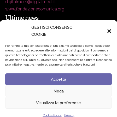
digitalmeet@digitalmeet.it
www.fondazionecomunica.org
Ultime news
GESTISCI CONSENSO
COOKIE
secsolutionforum 2026: è Bologna la nuova capitale
italiana della security
27 Luglio 2026
Per fornire le migliori esperienze, utilizziamo tecnologie come i cookie per
memorizzare e/o accedere alle informazioni del dispositivo. Il consenso a
Padre Benanti: «Intelligenza artificiale? Contro i nuovi
queste tecnologie ci permetterà di elaborare dati come il comportamento di
navigazione o ID unici su questo sito. Non acconsentire o ritirare il consenso
algoritmi del potere serve una governance condivisa»
può influire negativamente su alcune caratteristiche e funzioni.
21 Luglio 2026
Accetta
Edvance – Digital Education Hub Higher Education
15
Giugno 2026
Nega
Visualizza le preferenze
© 2024 Fondazione Comunica – All rights reserved
Cookie Policy
Privacy
Privacy