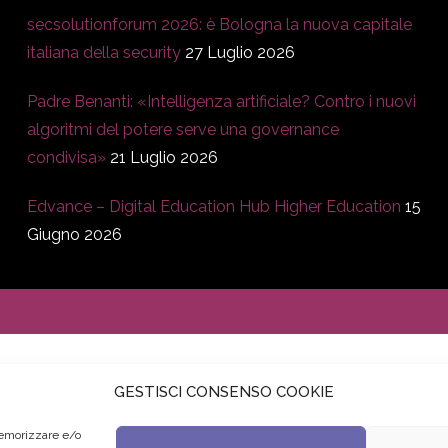
secsolutionforum 2026: è Bologna la nuova capitale
italiana della security
27 Luglio 2026
Padre Benanti: «Intelligenza artificiale? Contro i nuovi
algoritmi del potere serve una governance
condivisa»
21 Luglio 2026
Edvance – Digital Education Hub Higher Education
15
Giugno 2026
GESTISCI CONSENSO COOKIE
memorizzare e/o