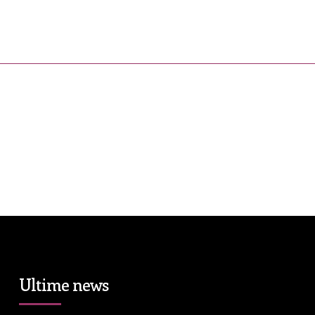
ress&Media
DM Story
Blog
Prop
Ultime news