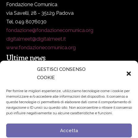
Fondazione Comunica
via Savelli, 28 - 35129 Padova
Tel. 049 8076030
fondazione@fondazionecomunica.org
digitalmeet@digitalmeet.it
www.fondazionecomunica.org
Ultime news
GESTISCI CONSENSO
COOKIE
secsolutionforum 2026: è Bologna la nuova capitale
italiana della security
27 Luglio 2026
Per fornire le migliori esperienze, utilizziamo tecnologie come i cookie per
memorizzare e/o accedere alle informazioni del dispositivo. Il consenso a
Padre Benanti: «Intelligenza artificiale? Contro i nuovi
queste tecnologie ci permetterà di elaborare dati come il comportamento di
navigazione o ID unici su questo sito. Non acconsentire o ritirare il consenso
algoritmi del potere serve una governance condivisa»
può influire negativamente su alcune caratteristiche e funzioni.
21 Luglio 2026
Accetta
Edvance – Digital Education Hub Higher Education
15