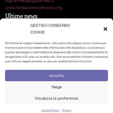
digitalmeet@digitalmeet.it
www.fondazionecomunica.org
Ultime news
GESTISCI CONSENSO
COOKIE
secsolutionforum 2026: è Bologna la nuova capitale
italiana della security
27 Luglio 2026
Per fornire le migliori esperienze, utilizziamo tecnologie come i cookie per
memorizzare e/o accedere alle informazioni del dispositivo. Il consenso a
Padre Benanti: «Intelligenza artificiale? Contro i nuovi
queste tecnologie ci permetterà di elaborare dati come il comportamento di
navigazione o ID unici su questo sito. Non acconsentire o ritirare il consenso
algoritmi del potere serve una governance condivisa»
può influire negativamente su alcune caratteristiche e funzioni.
21 Luglio 2026
Accetta
Edvance – Digital Education Hub Higher Education
15
Giugno 2026
Nega
Visualizza le preferenze
© 2024 Fondazione Comunica – All rights reserved
Cookie Policy
Privacy
Privacy