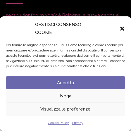
secsolutionforum 2026: è Bologna la nuova capitale
italiana della security
27 Luglio 2026
GESTISCI CONSENSO
COOKIE
Padre Benanti: «Intelligenza artificiale? Contro i nuovi
Per fornire le migliori esperienze, utilizziamo tecnologie come i cookie per
algoritmi del potere serve una governance condivisa»
memorizzare e/o accedere alle informazioni del dispositivo. Il consenso a
21 Luglio 2026
queste tecnologie ci permetterà di elaborare dati come il comportamento di
navigazione o ID unici su questo sito. Non acconsentire o ritirare il consenso
può influire negativamente su alcune caratteristiche e funzioni.
Edvance – Digital Education Hub Higher Education
15
Giugno 2026
Accetta
Nega
© 2024 Fondazione Comunica – All rights reserved
Privacy
Visualizza le preferenze
Cookie Policy
Privacy