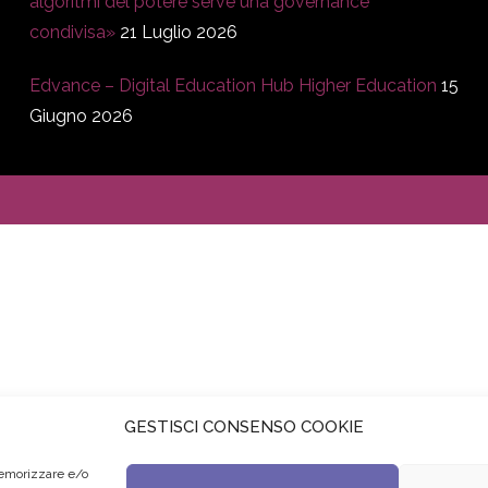
algoritmi del potere serve una governance
condivisa»
21 Luglio 2026
Edvance – Digital Education Hub Higher Education
15
Giugno 2026
GESTISCI CONSENSO COOKIE
memorizzare e/o