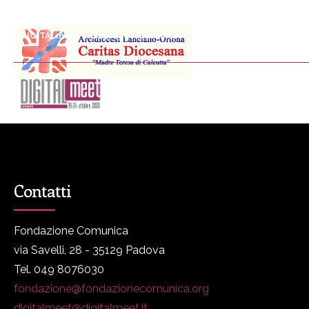
DIGITALmeet è un progetto promosso da Fondazione Comunica
DM
Programma
P
Contatti
Fondazione Comunica
via Savelli, 28 - 35129 Padova
Tel. 049 8076030
fondazione@fondazionecomunica.org
digitalmeet@digitalmeet.it