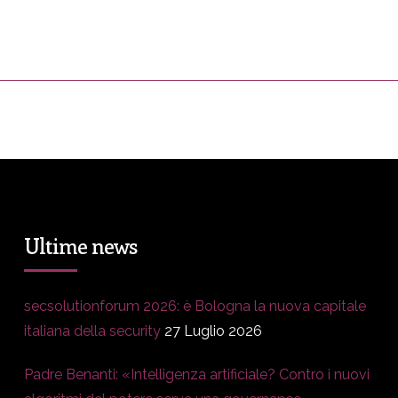
ress&Media
DM Story
Blog
Prop
Ultime news
secsolutionforum 2026: è Bologna la nuova capitale
italiana della security
27 Luglio 2026
Padre Benanti: «Intelligenza artificiale? Contro i nuovi