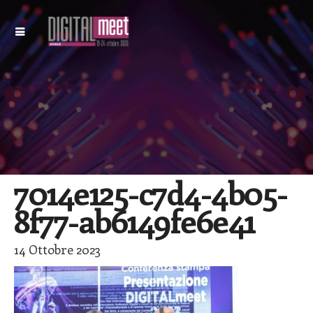
7014e125-c7d4-4b05-
8f77-ab6149fe6e41
14 Ottobre 2023